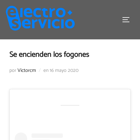
Saltar
al
ALTER
contenido
Se encienden los fogones
Publicado
por
Victorcm
en
16 mayo 2020
el