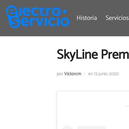
Saltar
al
Historia
Servicios
contenido
SkyLine Premi
Publicado
por
Victorcm
en
13 junio 2020
el