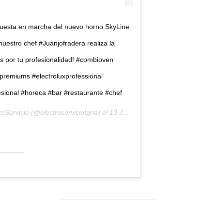
y puesta en marcha del nuevo horno SkyLine
uestro chef #Juanjofradera realiza la
as por tu profesionalidad! #combioven
epremiums #electroluxprofessional
esional #horeca #bar #restaurante #chef
roServicio
(@electroserviciotgna) el
13 Jun, 2020 a las 2:39 PDT