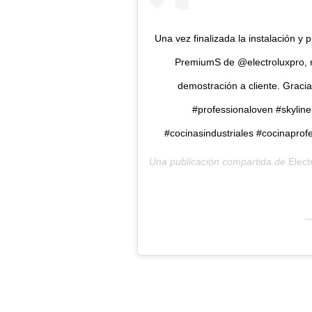
Una vez finalizada la instalación 
PremiumS de @electroluxpro, n
demostración a cliente. Graci
#professionaloven #skylin
#cocinasindustriales #cocinaprof
Una publicación compartida de
Elect